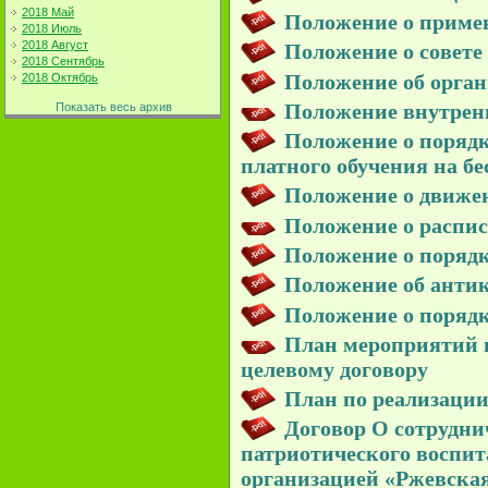
2018 Май
Положение о приме
2018 Июль
2018 Август
Положение о совете
2018 Сентябрь
Положение об орган
2018 Октябрь
Положение внутренн
Показать весь архив
Положение о порядк
платного обучения на бе
Положение о движе
Положение о распи
Положение о порядк
Положение об анти
Положение о порядк
План мероприятий п
целевому договору
План по реализации
Договор О сотруднич
патриотического воспи
организацией «Ржевска