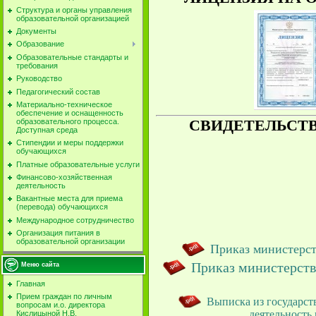
Структура и органы управления
образовательной организацией
Документы
Образование
Образовательные стандарты и
требования
Руководство
Педагогический состав
Материально-техническое
обеспечение и оснащенность
СВИДЕТЕЛЬСТВ
образовательного процесса.
Доступная среда
Стипендии и меры поддержки
обучающихся
Платные образовательные услуги
Финансово-хозяйственная
деятельность
Вакантные места для приема
(перевода) обучающихся
Международное сотрудничество
Организация питания в
образовательной организации
Приказ министерст
Приказ министерства
Меню сайта
Главная
Прием граждан по личным
Выписка из государс
вопросам и.о. директора
деятельность
Кислицыной Н.В.