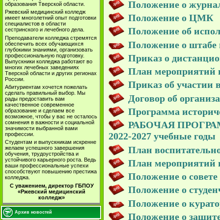
Положение о журна
образования Тверской области.
Ржевский медицинский колледж
Положение о ЦМК
имеет многолетний опыт подготовки
специалистов в области
Положение об испо
сестринского и лечебного дела.
Преподаватели колледжа стремятся
Положение о штабе
обеспечить всех обучающихся
глубокими знаниями, организовать
профессиональную подготовку.
Приказ о дистанци
Выпускники колледжа работают во
многих лечебных заведениях
План мероприятий 
Тверской области и других регионах
России.
Приказ об участии 
Абитуриентам хочется пожелать
сделать правильный выбор. Мы
Договор об организ
рады предоставить вам
качественное современное
Программа истори
образование и сделаем все
возможное, чтобы у вас не осталось
сомнения в важности и социальной
РАБОЧАЯ ПРОГРАМ
значимости выбранной вами
2022-2027 учебные годы
профессии.
Студентам и выпускникам искренне
План воспитательн
желаем успешного завершения
обучения, трудоустройства и
устойчивого карьерного роста. Ведь
План мероприятий п
ваши профессиональные успехи
способствуют повышению престижа
Положение о совет
колледжа.
С уважением, директор ГБПОУ
Положение о студен
«Ржевский медицинский
колледж»
Положение о курато
Архив новостей
Положение о защит