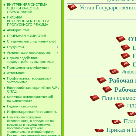
ВНУТРЕННЯЯ СИСТЕМА
Устав Государственн
ОЦЕНКИ КАЧЕСТВА
ОБРАЗОВАНИЯ
ПРАВИЛА
ВНУТРИОБЪЕКТОВОГО И
ПРОПУСКНОГО РЕЖИМА
Абитуриентам
ПРИЕМНАЯ КОМИССИЯ
О
Студенческий спортивный клуб
П
Студентам
Аккредитация специалистов
П
Cлужба содействия
трудоустройству выпускников
П
Повышение квалификации
Инфор
Аттестация
Рабочая
Профилактика терроризма и
экстремизма
Рабоча
Всероссийская акция «Стоп ВИЧ/
СПИД»
План совмес
Месячник антинаркотической
направленности
Пла
Неделя психологии
Информационная безопасность
Памятки по пожарной
План
безопасности, о поведении на
водоемах в период каникул;
Приказ и 
профилактика детского
травматизма в летний период.
Как не стать жертвой мошенников