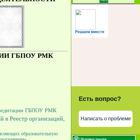
Решаем вместе
ИИ ГБПОУ РМК
Есть вопрос?
ккредитации ГБПОУ РМК
й в Реестр организаций,
Написать о проблеме
твляющих образовательную
программам»
Полезные ссылки