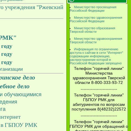
го учреждения "Ржевский
Министерство просвещения
Российской Федерации
Министерство здравоохранения
Российской Федерации
Министерство образования
Тверской области
РМК"
Министерство здравоохранения
Тверской области
 году
Информация по ограничению
 году
доступа к сайтам в сети "Интернет"
содержащим информацию,
распространение которой в
 году
Российской Федерации запрещено
Телефон "горячей линии"
рганизации
Министерства
инское дело
здравоохранения Тверской
области 8-800-333-93-72
ебное дело
-------------------------
ми обучающимися
Телефон "горячей линии"
ГБПОУ РМК для
ведения
абитуриентов по вопросам
га
поступления 8(48232)22572
-------------------------
интернет
Телефон "горячей линии"
ш. в ГБПОУ РМК
ГБПОУ РМК для обращений о