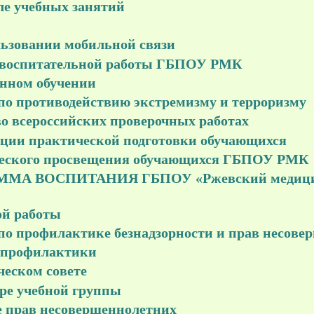
ле учебных занятий
льзовании мобильной связи
 воспитательной работы ГБПОУ РМК
онном обучении
по противодействию экстремизму и терроризму
во всероссийских проверочных работах
ации практической подготовки обучающихся
ческого просвещения обучающихся ГБПОУ РМК
МА ВОСПИТАНИЯ ГБПОУ «Ржевский медицин
ой работы
о профилактике безнадзорности и прав несове
е профилактики
ческом совете
ре учебной группы
е прав несовершеннолетних