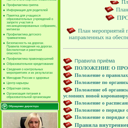
Пл
Профилактика гриппа
План
Информация для родителей
Памятка для учащихся
ПРО
образовательных учреждений о
запрете участия в
несанкционированных собраниях,
митингах
План мероприятий 
Профилактика детского
направленных на обеспе
травматизма
Безопасность на дорогах.
Правила поведения на дорогах.
Беспилотная и ракетная
опасность
Профилактика правонарушений
Правила приёма
Образовательное кредитование
ПОЛОЖЕНИЕ О ПРО
Сведения о контрольных
мероприятиях и их результатах
Положение о правилах
Минздрав России о здоровье
Положение по организ
Центр карьеры
Обратная связь
Положение об организа
Организация питания в
условиях новой коронавир
образовательной организации
Положение о расписан
Обращение директора
Положение о порядке 
Положение о порядке 
Правила внутреннег