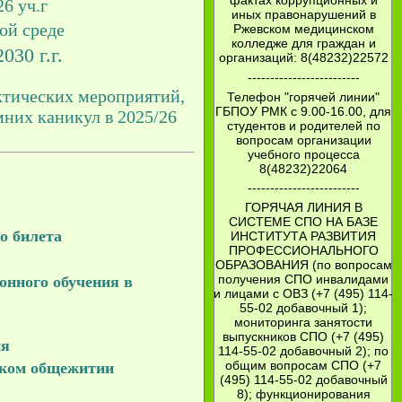
фактах коррупционных и
6 уч.г
иных правонарушений в
ой среде
Ржевском медицинском
колледже для граждан и
0 г.г.
организаций: 8(48232)22572
-------------------------
тических мероприятий,
Телефон "горячей линии"
ГБПОУ РМК с 9.00-16.00, для
мних каникул в 2025/26
студентов и родителей по
вопросам организации
учебного процесса
8(48232)22064
-------------------------
ГОРЯЧАЯ ЛИНИЯ В
СИСТЕМЕ СПО НА БАЗЕ
о билета
ИНСТИТУТА РАЗВИТИЯ
ПРОФЕССИОНАЛЬНОГО
ОБРАЗОВАНИЯ (по вопросам
получения СПО инвалидами
онного обучения в
и лицами с ОВЗ (+7 (495) 114-
55-02 добавочный 1);
мониторинга занятости
выпускников СПО (+7 (495)
ия
114-55-02 добавочный 2); по
общим вопросам СПО (+7
ском общежитии
(495) 114-55-02 добавочный
8); функционирования