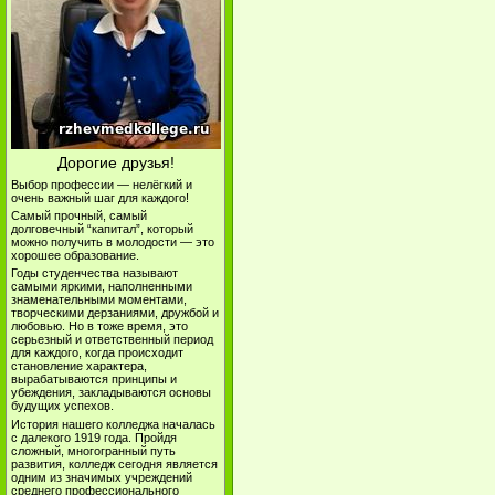
Дорогие друзья!
Выбор профессии — нелёгкий и
очень важный шаг для каждого!
Самый прочный, самый
долговечный “капитал”, который
можно получить в молодости — это
хорошее образование.
Годы студенчества называют
самыми яркими, наполненными
знаменательными моментами,
творческими дерзаниями, дружбой и
любовью. Но в тоже время, это
серьезный и ответственный период
для каждого, когда происходит
становление характера,
вырабатываются принципы и
убеждения, закладываются основы
будущих успехов.
История нашего колледжа началась
с далекого 1919 года. Пройдя
сложный, многогранный путь
развития, колледж сегодня является
одним из значимых учреждений
среднего профессионального