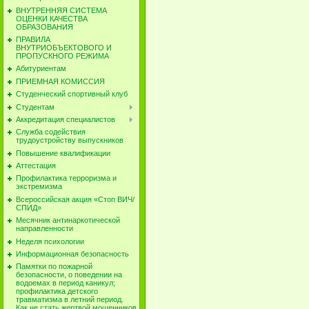
ВНУТРЕННЯЯ СИСТЕМА
ОЦЕНКИ КАЧЕСТВА
ОБРАЗОВАНИЯ
ПРАВИЛА
ВНУТРИОБЪЕКТОВОГО И
ПРОПУСКНОГО РЕЖИМА
Абитуриентам
ПРИЕМНАЯ КОМИССИЯ
Студенческий спортивный клуб
Студентам
Аккредитация специалистов
Cлужба содействия
трудоустройству выпускников
Повышение квалификации
Аттестация
Профилактика терроризма и
экстремизма
Всероссийская акция «Стоп ВИЧ/
СПИД»
Месячник антинаркотической
направленности
Неделя психологии
Информационная безопасность
Памятки по пожарной
безопасности, о поведении на
водоемах в период каникул;
профилактика детского
травматизма в летний период.
Как не стать жертвой мошенников