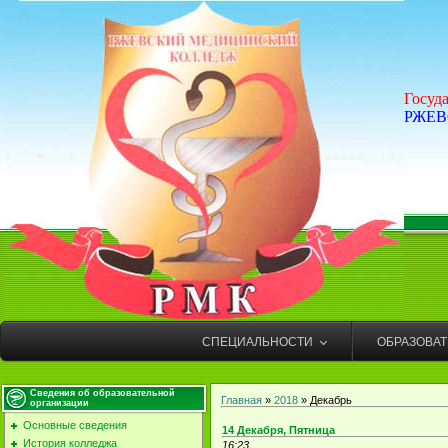
Госуд
РЖЕВ
СПЕЦИАЛЬНОСТИ
ОБРАЗОВА
Сведения об образовательной
Главная
»
2018
»
Декабрь
организации
Основные сведения
14 Декабря, Пятница
История колледжа
16:23