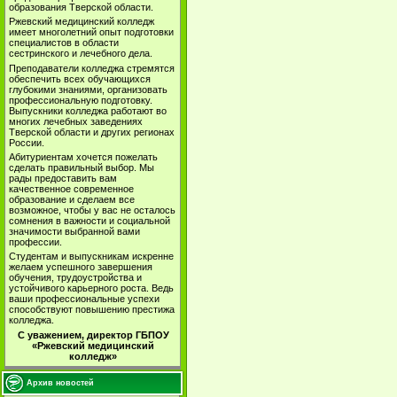
образования Тверской области.
Ржевский медицинский колледж
имеет многолетний опыт подготовки
специалистов в области
сестринского и лечебного дела.
Преподаватели колледжа стремятся
обеспечить всех обучающихся
глубокими знаниями, организовать
профессиональную подготовку.
Выпускники колледжа работают во
многих лечебных заведениях
Тверской области и других регионах
России.
Абитуриентам хочется пожелать
сделать правильный выбор. Мы
рады предоставить вам
качественное современное
образование и сделаем все
возможное, чтобы у вас не осталось
сомнения в важности и социальной
значимости выбранной вами
профессии.
Студентам и выпускникам искренне
желаем успешного завершения
обучения, трудоустройства и
устойчивого карьерного роста. Ведь
ваши профессиональные успехи
способствуют повышению престижа
колледжа.
С уважением, директор ГБПОУ
«Ржевский медицинский
колледж»
Архив новостей