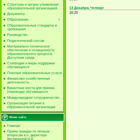
Структура и органы управления
13 Декабря, Четверг
образовательной организацией
16:25
Документы
Образование
Образовательные стандарты и
требования
Руководство
Педагогический состав
Материально-техническое
обеспечение и оснащенность
образовательного процесса.
Доступная среда
Стипендии и меры поддержки
обучающихся
Платные образовательные услуги
Финансово-хозяйственная
деятельность
Вакантные места для приема
(перевода) обучающихся
Международное сотрудничество
Организация питания в
образовательной организации
Меню сайта
Главная
Прием граждан по личным
вопросам и.о. директора
Кислицыной Н.В.